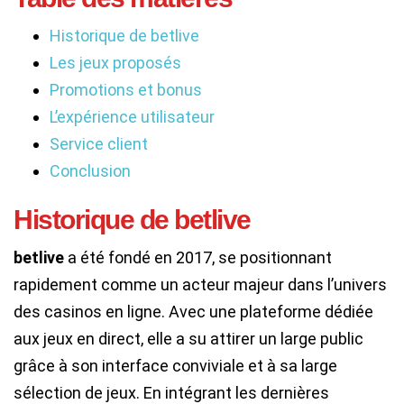
Historique de betlive
Les jeux proposés
Promotions et bonus
L’expérience utilisateur
Service client
Conclusion
Historique de betlive
betlive
a été fondé en 2017, se positionnant
rapidement comme un acteur majeur dans l’univers
des casinos en ligne. Avec une plateforme dédiée
aux jeux en direct, elle a su attirer un large public
grâce à son interface conviviale et à sa large
sélection de jeux. En intégrant les dernières