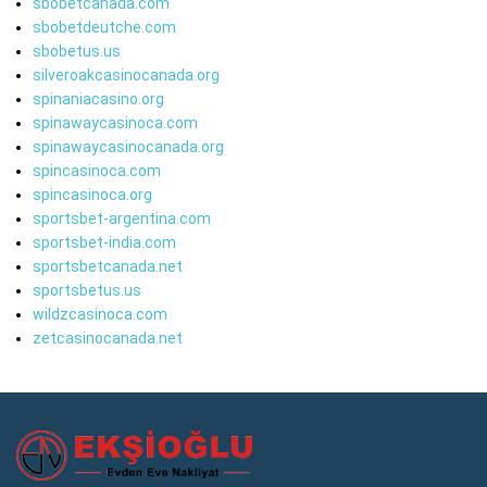
sbobetcanada.com
sbobetdeutche.com
sbobetus.us
silveroakcasinocanada.org
spinaniacasino.org
spinawaycasinoca.com
spinawaycasinocanada.org
spincasinoca.com
spincasinoca.org
sportsbet-argentina.com
sportsbet-india.com
sportsbetcanada.net
sportsbetus.us
wildzcasinoca.com
zetcasinocanada.net