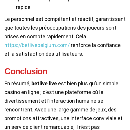
rapide.
Le personnel est compétent et réactif, garantissant
que toutes les préoccupations des joueurs sont
prises en compte rapidement. Cela
https://betlivebelgium.com/
renforce la confiance
et la satisfaction des utilisateurs.
Conclusion
En résumé,
betlive live
est bien plus qu’un simple
casino en ligne ; c’est une plateforme où le
divertissement et l’interaction humaine se
rencontrent. Avec une large gamme de jeux, des
promotions attractives, une interface conviviale et
un service client remarquable, il n’est pas