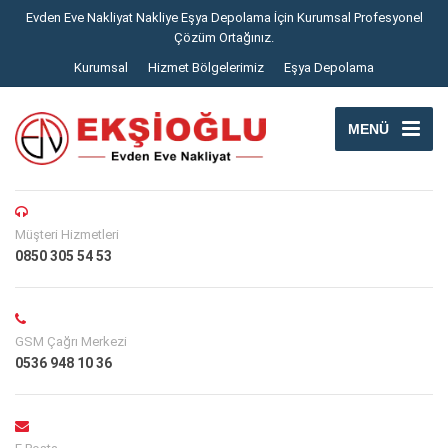
Evden Eve Nakliyat Nakliye Eşya Depolama İçin Kurumsal Profesyonel
Çözüm Ortağınız.
Kurumsal
Hizmet Bölgelerimiz
Eşya Depolama
MENÜ
Müşteri Hizmetleri
0850 305 54 53
GSM Çağrı Merkezi
0536 948 10 36