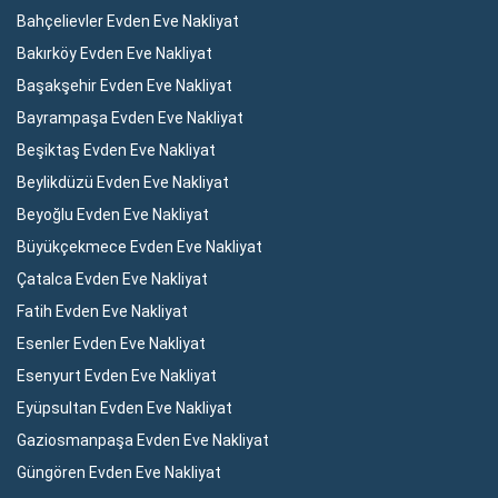
Bahçelievler Evden Eve Nakliyat
Bakırköy Evden Eve Nakliyat
Başakşehir Evden Eve Nakliyat
Bayrampaşa Evden Eve Nakliyat
Beşiktaş Evden Eve Nakliyat
Beylikdüzü Evden Eve Nakliyat
Beyoğlu Evden Eve Nakliyat
Büyükçekmece Evden Eve Nakliyat
Çatalca Evden Eve Nakliyat
Fatih Evden Eve Nakliyat
Esenler Evden Eve Nakliyat
Esenyurt Evden Eve Nakliyat
Eyüpsultan Evden Eve Nakliyat
Gaziosmanpaşa Evden Eve Nakliyat
Güngören Evden Eve Nakliyat