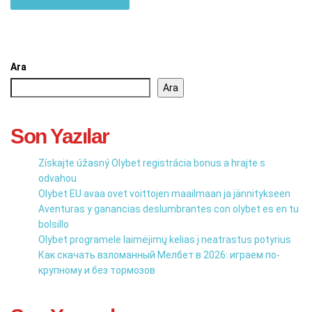
Ara
Ara
Son Yazılar
Získajte úžasný Olybet registrácia bonus a hrajte s
odvahou
Olybet EU avaa ovet voittojen maailmaan ja jännitykseen
Aventuras y ganancias deslumbrantes con olybet es en tu
bolsillo
Olybet programele laimėjimų kelias į neatrastus potyrius
Как скачать взломанный Мелбет в 2026: играем по-
крупному и без тормозов