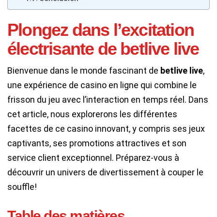
Plongez dans l’excitation
électrisante de betlive live
Bienvenue dans le monde fascinant de
betlive live
,
une expérience de casino en ligne qui combine le
frisson du jeu avec l’interaction en temps réel. Dans
cet article, nous explorerons les différentes
facettes de ce casino innovant, y compris ses jeux
captivants, ses promotions attractives et son
service client exceptionnel. Préparez-vous à
découvrir un univers de divertissement à couper le
souffle!
Table des matières