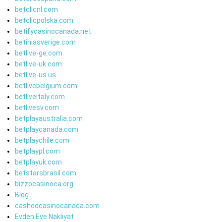
betclicnl.com
betclicpolska.com
betifycasinocanada.net
betiniasverige.com
betlive-ge.com
betlive-uk.com
betlive-us.us
betlivebelgium.com
betliveitaly.com
betlivesv.com
betplayaustralia.com
betplaycanada.com
betplaychile.com
betplaypl.com
betplayuk.com
betstarsbrasil.com
bizzocasinoca.org
Blog
cashedcasinocanada.com
Evden Eve Nakliyat