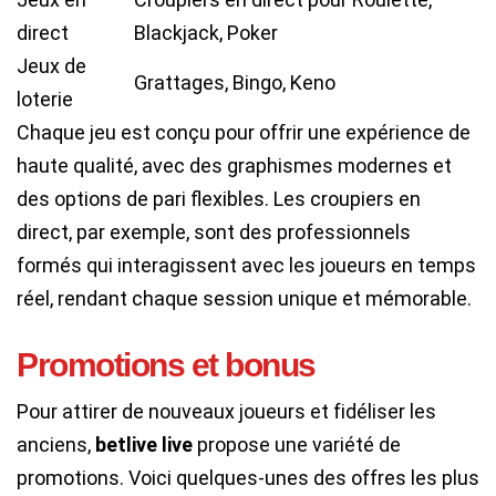
direct
Blackjack, Poker
Jeux de
Grattages, Bingo, Keno
loterie
Chaque jeu est conçu pour offrir une expérience de
haute qualité, avec des graphismes modernes et
des options de pari flexibles. Les croupiers en
direct, par exemple, sont des professionnels
formés qui interagissent avec les joueurs en temps
réel, rendant chaque session unique et mémorable.
Promotions et bonus
Pour attirer de nouveaux joueurs et fidéliser les
anciens,
betlive live
propose une variété de
promotions. Voici quelques-unes des offres les plus