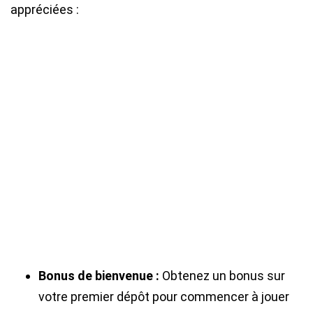
appréciées :
Bonus de bienvenue :
Obtenez un bonus sur
votre premier dépôt pour commencer à jouer