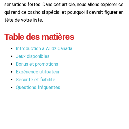
sensations fortes. Dans cet article, nous allons explorer ce
qui rend ce casino si spécial et pourquoi il devrait figurer en
tête de votre liste.
Table des matières
Introduction à Wildz Canada
Jeux disponibles
Bonus et promotions
Expérience utilisateur
Sécurité et fiabilité
Questions fréquentes