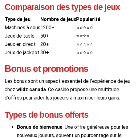
Comparaison des types de jeux
Type de jeu
Nombre de jeux
Popularité
Machines à sous
1200+
⭐⭐⭐⭐⭐
Jeux de table
50+
⭐⭐⭐⭐
Jeux en direct
20+
⭐⭐⭐⭐⭐
Jeux de jackpot
30+
⭐⭐⭐⭐⭐
Bonus et promotions
Les bonus sont un aspect essentiel de l’expérience de jeu
chez
wildz canada
. Ce casino propose une multitude
d’offres pour aider les joueurs à maximiser leurs gains.
Types de bonus offerts
Bonus de bienvenue
: Une offre généreuse pour les
nouveaux joueurs, souvent un pourcentage sur le