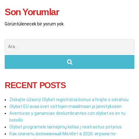
Son Yorumlar
Görüntülenecek bir yorum yok.
Şunu
ara:
RECENT POSTS
Získajte úžasný Olybet registrácia bonus a hrajte s odvahou
Olybet EU avaa ovet voittojen maailmaan ja jännitykseen
Aventuras y ganancias deslumbrantes con olybet es en tu
bolsillo
Olybet programele laimėjimų kelias į neatrastus potyrius
Как скачать взломанный Мелбет в 2026: играем по-