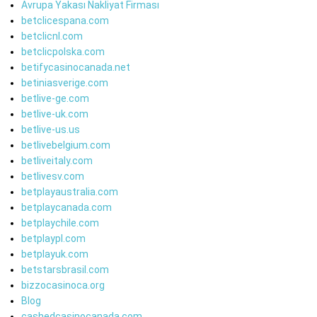
Avrupa Yakası Nakliyat Firması
betclicespana.com
betclicnl.com
betclicpolska.com
betifycasinocanada.net
betiniasverige.com
betlive-ge.com
betlive-uk.com
betlive-us.us
betlivebelgium.com
betliveitaly.com
betlivesv.com
betplayaustralia.com
betplaycanada.com
betplaychile.com
betplaypl.com
betplayuk.com
betstarsbrasil.com
bizzocasinoca.org
Blog
cashedcasinocanada.com