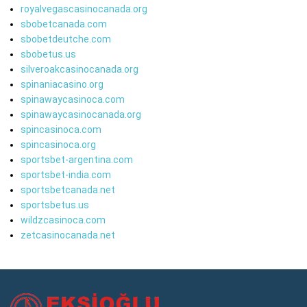
royalvegascasinocanada.org
sbobetcanada.com
sbobetdeutche.com
sbobetus.us
silveroakcasinocanada.org
spinaniacasino.org
spinawaycasinoca.com
spinawaycasinocanada.org
spincasinoca.com
spincasinoca.org
sportsbet-argentina.com
sportsbet-india.com
sportsbetcanada.net
sportsbetus.us
wildzcasinoca.com
zetcasinocanada.net