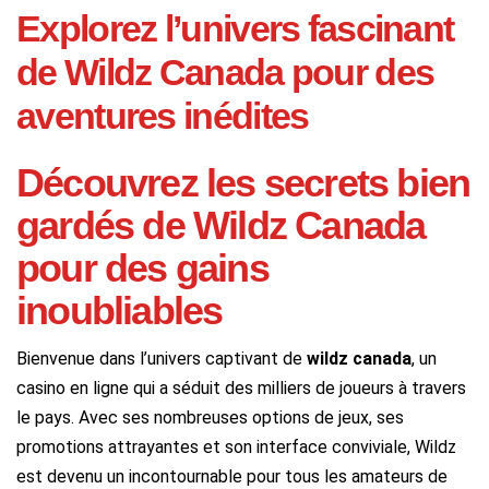
Explorez l’univers fascinant
de Wildz Canada pour des
aventures inédites
Découvrez les secrets bien
gardés de Wildz Canada
pour des gains
inoubliables
Bienvenue dans l’univers captivant de
wildz canada
, un
casino en ligne qui a séduit des milliers de joueurs à travers
le pays. Avec ses nombreuses options de jeux, ses
promotions attrayantes et son interface conviviale, Wildz
est devenu un incontournable pour tous les amateurs de