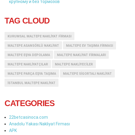
крупному и без тормозов
TAG CLOUD
KURUMSAL MALTEPE NAKLIYAT FIRMASI
MALTEPE ASANSÖRLÜ NAKLIYAT
MALTEPE EV TAŞIMA FIRMASI
MALTEPE EŞYA DEPOLAMA
MALTEPE NAKLIYAT FIRMALARI
MALTEPE NAKLIYATÇILAR
MALTEPE NAKLIYECILER
MALTEPE PARÇA EŞYA TAŞIMA
MALTEPE SIGORTALI NAKLIYAT
İSTANBUL MALTEPE NAKLIYAT
CATEGORIES
22betcasinoca.com
Anadolu Yakası Nakliyat Firması
APK