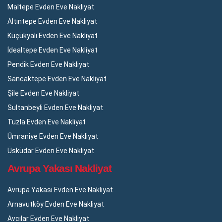
Maltepe Evden Eve Nakliyat
Altıntepe Evden Eve Nakliyat
Küçükyalı Evden Eve Nakliyat
İdealtepe Evden Eve Nakliyat
Pendik Evden Eve Nakliyat
Sancaktepe Evden Eve Nakliyat
Şile Evden Eve Nakliyat
Sultanbeyli Evden Eve Nakliyat
Tuzla Evden Eve Nakliyat
Ümraniye Evden Eve Nakliyat
Üsküdar Evden Eve Nakliyat
Avrupa Yakası Nakliyat
Avrupa Yakası Evden Eve Nakliyat
Arnavutköy Evden Eve Nakliyat
Avcılar Evden Eve Nakliyat