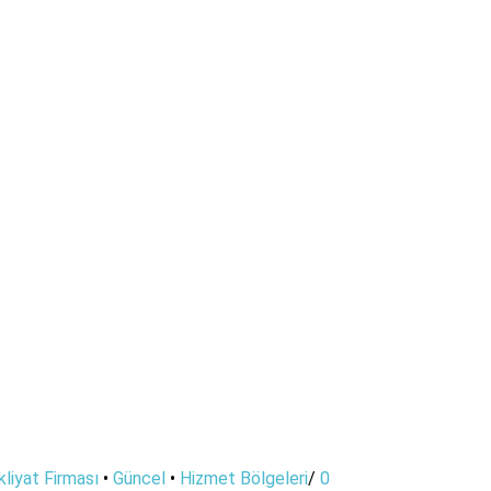
liyat Firması
•
Güncel
•
Hizmet Bölgeleri
/
0