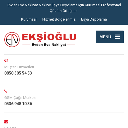
Evden Eve Nakliyat Nakliye Eşya Depolama İçin Kurumsal Profesyonel
Çözüm Ortağınız.
Kurumsal
Hizmet Bölgelerimiz
Eşya Depolama
MENÜ
Müşteri Hizmetleri
0850 305 54 53
GSM Çağrı Merkezi
0536 948 10 36