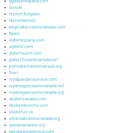
ggpokerespana.com
Güncel
Hizmet Bölgeleri
Hizmetlerimiz
kingmakercasinocanada.com
News
olybetespana.com
olybetlt.com
olybetsuomi.com
planet7casinocanada.net
pointsbetcasinocanada.org
Post
royalpandacasinoca.com
royalvegascasinocanada.net
royalvegascasinocanada.org
sbobetcanada.com
sbobetdeutche.com
sbobetus.us
silveroakcasinocanada.org
spinaniacasino.org
spinawaycasinoca.com