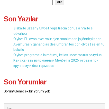
Ara
Son Yazılar
Získajte úžasný Olybet registrácia bonus a hrajte s
odvahou
Olybet EU avaa ovet voittojen maailmaan ja jännitykseen
Aventuras y ganancias deslumbrantes con olybet es en tu
bolsillo
Olybet programele laimėjimų kelias į neatrastus potyrius
Как скачать взломанный Мелбет в 2026: играем по-
крупному и без тормозов
Son Yorumlar
Görüntülenecek bir yorum yok.
Şunu