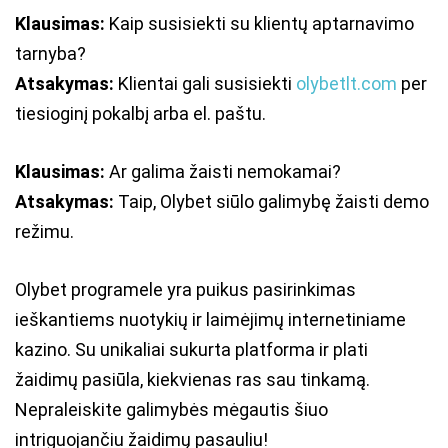
Klausimas:
Kaip susisiekti su klientų aptarnavimo
tarnyba?
Atsakymas:
Klientai gali susisiekti
olybetlt.com
per
tiesioginį pokalbį arba el. paštu.
Klausimas:
Ar galima žaisti nemokamai?
Atsakymas:
Taip, Olybet siūlo galimybę žaisti demo
režimu.
Olybet programele yra puikus pasirinkimas
ieškantiems nuotykių ir laimėjimų internetiniame
kazino. Su unikaliai sukurta platforma ir plati
žaidimų pasiūla, kiekvienas ras sau tinkamą.
Nepraleiskite galimybės mėgautis šiuo
intriguojančiu žaidimų pasauliu!