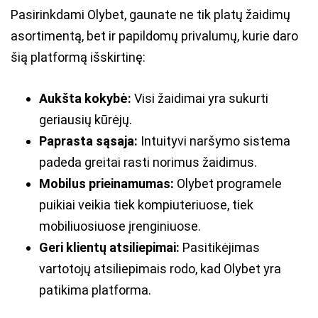
Pasirinkdami Olybet, gaunate ne tik platų žaidimų
asortimentą, bet ir papildomų privalumų, kurie daro
šią platformą išskirtinę:
Aukšta kokybė:
Visi žaidimai yra sukurti
geriausių kūrėjų.
Paprasta sąsaja:
Intuityvi naršymo sistema
padeda greitai rasti norimus žaidimus.
Mobilus prieinamumas:
Olybet programele
puikiai veikia tiek kompiuteriuose, tiek
mobiliuosiuose įrenginiuose.
Geri klientų atsiliepimai:
Pasitikėjimas
vartotojų atsiliepimais rodo, kad Olybet yra
patikima platforma.