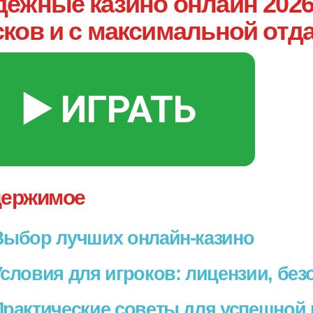
ежные казино онлайн 2026 
сков и с максимальной отд
▶️ ИГРАТЬ
ержимое
Выбор лучших онлайн-казино
Условия для игроков: лицензии, без
Практические советы для успешной