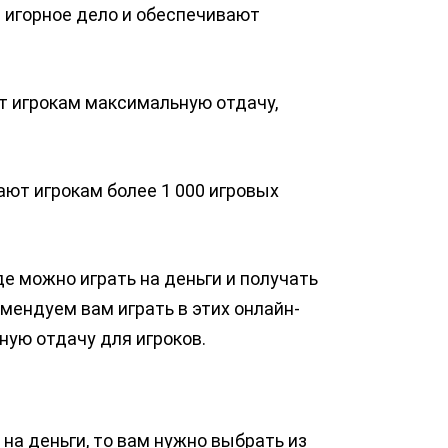
 игорное дело и обеспечивают
т игрокам максимальную отдачу,
ают игрокам более 1 000 игровых
е можно играть на деньги и получать
мендуем вам играть в этих онлайн-
ную отдачу для игроков.
на деньги, то вам нужно выбрать из