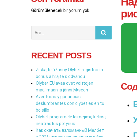
Над
ри
Görüntülenecek bir yorum yok.
Şunu
ara:
RECENT POSTS
Získajte úžasný Olybet registrácia
bonus a hrajte s odvahou
Olybet EU avaa ovet voittojen
Сод
maailmaan ja jännitykseen
Aventuras y ganancias
deslumbrantes con olybet es en tu
bolsillo
Olybet programele laimėjimų kelias į
neatrastus potyrius
Как скачать взломанный Мелбет