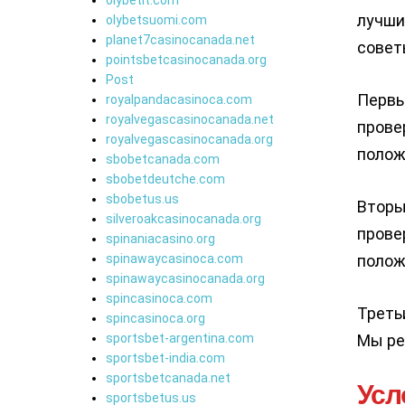
olybetlt.com
лучши
olybetsuomi.com
planet7casinocanada.net
совет
pointsbetcasinocanada.org
Post
Первы
royalpandacasinoca.com
royalvegascasinocanada.net
прове
royalvegascasinocanada.org
полож
sbobetcanada.com
sbobetdeutche.com
sbobetus.us
Вторы
silveroakcasinocanada.org
прове
spinaniacasino.org
spinawaycasinoca.com
полож
spinawaycasinocanada.org
spincasinoca.com
Треть
spincasinoca.org
sportsbet-argentina.com
Мы ре
sportsbet-india.com
sportsbetcanada.net
Усл
sportsbetus.us