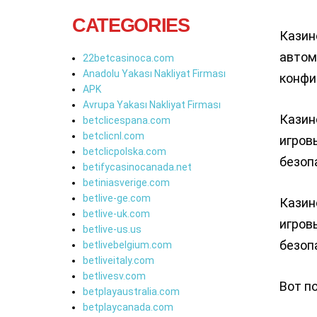
CATEGORIES
Казино
автом
22betcasinoca.com
Anadolu Yakası Nakliyat Firması
конфи
APK
Avrupa Yakası Nakliyat Firması
Казино
betclicespana.com
betclicnl.com
игров
betclicpolska.com
безоп
betifycasinocanada.net
betiniasverige.com
betlive-ge.com
Казин
betlive-uk.com
игров
betlive-us.us
безоп
betlivebelgium.com
betliveitaly.com
betlivesv.com
Вот п
betplayaustralia.com
betplaycanada.com