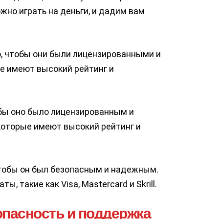
жно играть на деньги, и дадим вам
, чтобы они были лицензированными и
е имеют высокий рейтинг и
бы оно было лицензированным и
которые имеют высокий рейтинг и
чтобы он был безопасным и надежным.
такие как Visa, Mastercard и Skrill.
опасность и поддержка