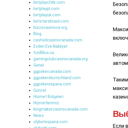
betplaychile.com
Безоп
betplaypl.com
безоп
betplayuk.com
betstarsbrasil.com
bizzocasinoca.org
Макси
Blog
включ
cashedcasinocanada.com
Evden Eve Nakliyat
fun88us.us
Велик
gamingclubcasinocanada.org
автом
Genel
ggpokercanada.com
ggpokerdeutschland.com
Таким
ggpokerespana.com
макси
Güncel
казин
Hizmet Bölgeleri
Hizmetlerimiz
kingmakercasinocanada.com
Выб
News
olybetespana.com
Если 