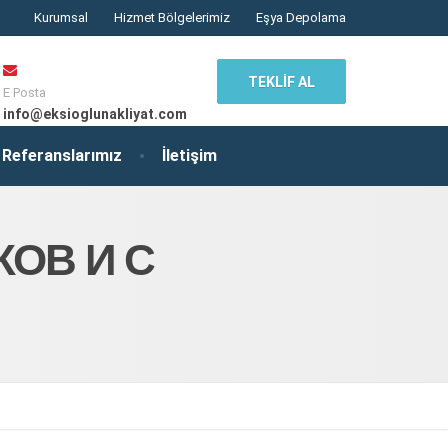
Kurumsal
Hizmet Bölgelerimiz
Eşya Depolama
TEKLİF AL
E Posta
info@eksioglunakliyat.com
Referanslarımız
İletişim
КОВ И С