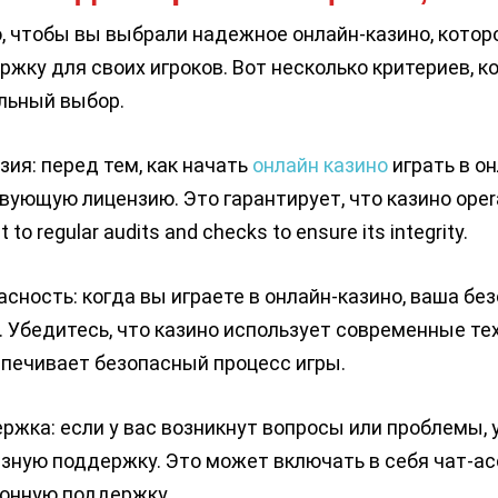
, чтобы вы выбрали надежное онлайн-казино, котор
ржку для своих игроков. Вот несколько критериев, 
льный выбор.
зия: перед тем, как начать
онлайн казино
играть в он
ующую лицензию. Это гарантирует, что казино operate
t to regular audits and checks to ensure its integrity.
асность: когда вы играете в онлайн-казино, ваша б
. Убедитесь, что казино использует современные т
спечивает безопасный процесс игры.
ржка: если у вас возникнут вопросы или проблемы, 
езную поддержку. Это может включать в себя чат-ас
онную поддержку.