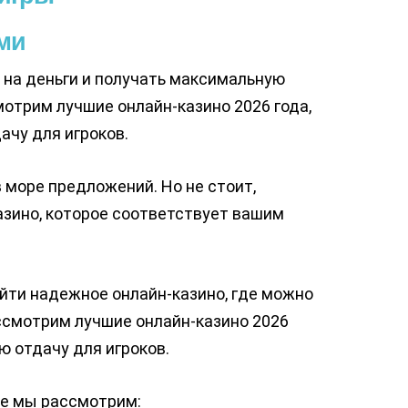
ми
 на деньги и получать максимальную
мотрим лучшие онлайн-казино 2026 года,
чу для игроков.
 море предложений. Но не стоит,
азино, которое соответствует вашим
йти надежное онлайн-казино, где можно
ассмотрим лучшие онлайн-казино 2026
 отдачу для игроков.
ые мы рассмотрим: