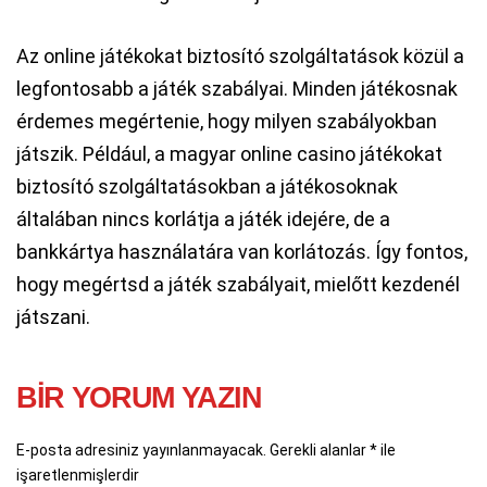
Az online játékokat biztosító szolgáltatások közül a
legfontosabb a játék szabályai. Minden játékosnak
érdemes megértenie, hogy milyen szabályokban
játszik. Például, a magyar online casino játékokat
biztosító szolgáltatásokban a játékosoknak
általában nincs korlátja a játék idejére, de a
bankkártya használatára van korlátozás. Így fontos,
hogy megértsd a játék szabályait, mielőtt kezdenél
játszani.
BIR YORUM YAZIN
E-posta adresiniz yayınlanmayacak.
Gerekli alanlar
*
ile
işaretlenmişlerdir