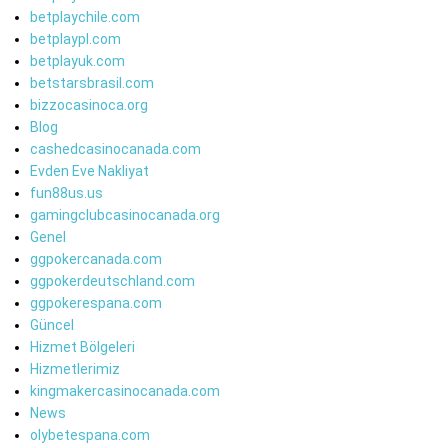
betplaychile.com
betplaypl.com
betplayuk.com
betstarsbrasil.com
bizzocasinoca.org
Blog
cashedcasinocanada.com
Evden Eve Nakliyat
fun88us.us
gamingclubcasinocanada.org
Genel
ggpokercanada.com
ggpokerdeutschland.com
ggpokerespana.com
Güncel
Hizmet Bölgeleri
Hizmetlerimiz
kingmakercasinocanada.com
News
olybetespana.com