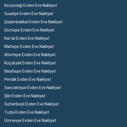
Kozyatağı Evden Eve Nakliyat
Suadiye Evden Eve Nakliyat
Şaşkınbakkal Evden Eve Nakliyat
Göztepe Evden Eve Nakliyat
Kartal Evden Eve Nakliyat
Maltepe Evden Eve Nakliyat
Altıntepe Evden Eve Nakliyat
Küçükyalı Evden Eve Nakliyat
İdealtepe Evden Eve Nakliyat
Pendik Evden Eve Nakliyat
Sancaktepe Evden Eve Nakliyat
Şile Evden Eve Nakliyat
Sultanbeyli Evden Eve Nakliyat
Tuzla Evden Eve Nakliyat
Ümraniye Evden Eve Nakliyat