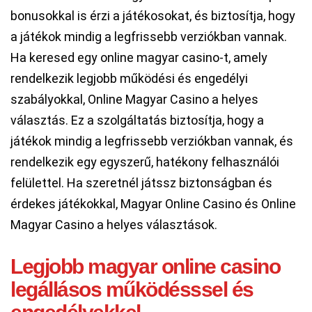
bonusokkal is érzi a játékosokat, és biztosítja, hogy
a játékok mindig a legfrissebb verziókban vannak.
Ha keresed egy online magyar casino-t, amely
rendelkezik legjobb működési és engedélyi
szabályokkal, Online Magyar Casino a helyes
választás. Ez a szolgáltatás biztosítja, hogy a
játékok mindig a legfrissebb verziókban vannak, és
rendelkezik egy egyszerű, hatékony felhasználói
felülettel. Ha szeretnél játssz biztonságban és
érdekes játékokkal, Magyar Online Casino és Online
Magyar Casino a helyes választások.
Legjobb magyar online casino
legállásos működésssel és