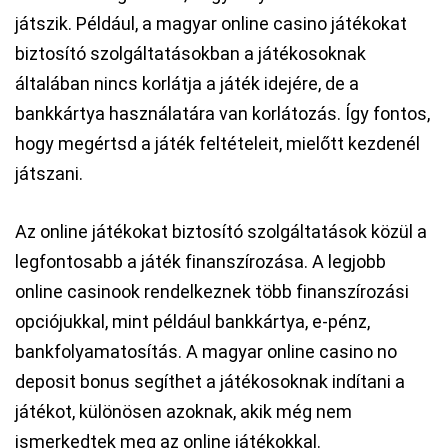
játszik. Például, a magyar online casino játékokat
biztosító szolgáltatásokban a játékosoknak
általában nincs korlátja a játék idejére, de a
bankkártya használatára van korlátozás. Így fontos,
hogy megértsd a játék feltételeit, mielőtt kezdenél
játszani.
Az online játékokat biztosító szolgáltatások közül a
legfontosabb a játék finanszírozása. A legjobb
online casinook rendelkeznek több finanszírozási
opciójukkal, mint például bankkártya, e-pénz,
bankfolyamatosítás. A magyar online casino no
deposit bonus segíthet a játékosoknak indítani a
játékot, különösen azoknak, akik még nem
ismerkedtek meg az online játékokkal.