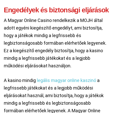
Engedélyek és biztonsági eljárások
A Magyar Online Casino rendelkezik a MOJH által
adott egyéni kiegészítő engedélyt, ami biztosítja,
hogy a játékok mindig a legfrissebb és
legbiztonságosabb formában elérhetőek legyenek.
Ez a kiegészítő engedély biztosítja, hogy a kasino
mindig a legfrissebb játékokat és a legjobb
működési eljárásokat használjon.
A kasino mindig
legális magyar online kaszinó
a
legfrissebb játékokat és a legjobb működési
eljárásokat használ, ami biztosítja, hogy a játékok
mindig a legfrissebb és legbiztonságosabb
formában elérhetőek legyenek. A Magyar Online