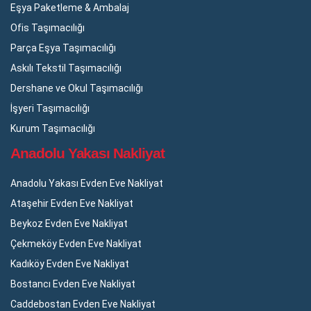
Eşya Paketleme & Ambalaj
Ofis Taşımacılığı
Parça Eşya Taşımacılığı
Askılı Tekstil Taşımacılığı
Dershane ve Okul Taşımacılığı
İşyeri Taşımacılığı
Kurum Taşımacılığı
Anadolu Yakası Nakliyat
Anadolu Yakası Evden Eve Nakliyat
Ataşehir Evden Eve Nakliyat
Beykoz Evden Eve Nakliyat
Çekmeköy Evden Eve Nakliyat
Kadıköy Evden Eve Nakliyat
Bostancı Evden Eve Nakliyat
Caddebostan Evden Eve Nakliyat