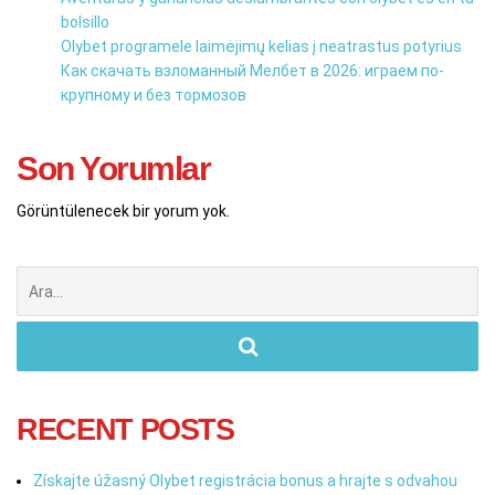
bolsillo
Olybet programele laimėjimų kelias į neatrastus potyrius
Как скачать взломанный Мелбет в 2026: играем по-
крупному и без тормозов
Son Yorumlar
Görüntülenecek bir yorum yok.
Şunu
ara:
RECENT POSTS
Získajte úžasný Olybet registrácia bonus a hrajte s odvahou