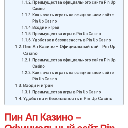
Преимущества официального сайта Pin Up
Casino
Как начать играть на официальном сайте
Pin Up Casino
Входи и играй
Преимущества игры в Pin Up Casino
Удобство и безопасность в Pin Up Casino
Пин Ап Казино – Официальный сайт Pin Up
Casino
Преимущества официального сайта Pin Up
Casino
Как начать играть на официальном сайте
Pin Up Casino
Входи и играй
Преимущества игры в Pin Up Casino
Удобство и безопасность в Pin Up Casino
Пин Ап Казино –