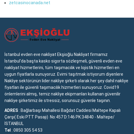
zetcasinocanada.net
İstanbul evden eve nakliyat Ekşioğlu Nakliyat firmamız
İstanbul'da başta kasko sigorta sözleşmeli, güvenli evden eve
nakliyat hizmetlerini, tüm taşımacılık ve lojistik hizmetleri en
uygun fiyatlarla sunuyoruz. Evimi taşıtmak istiyorum diyenlere
Nakliye sektörünün lider nakliye şirketi olarak her şey dahil nakliye
fiyatları ile güvenli taşımacılık hizmetleri sunuyoruz. Covid19
önlemlerini almış, temiz nakliye ekipmanları kullanan güvenilir
nakliye şirketimiz ile stressiz, sorunsuz güvenle taşının.
ADRES
: Bağlarbaşı Mahallesi Bağdat Caddesi Maltepe Kapalı
Çarşı( Eski PTT Pasajı) No:457 D:146 PK:34840 - Maltepe/
İSTANBUL
Tel
: 0850 305 54 53