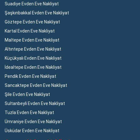
Suadiye Evden Eve Nakliyat
Şaşkınbakkal Evden Eve Nakliyat
Göztepe Evden Eve Nakliyat
Kartal Evden Eve Nakliyat
Maltepe Evden Eve Nakliyat
Altıntepe Evden Eve Nakliyat
Küçükyalı Evden Eve Nakliyat
İdealtepe Evden Eve Nakliyat
Pendik Evden Eve Nakliyat
Sancaktepe Evden Eve Nakliyat
Şile Evden Eve Nakliyat
Sultanbeyli Evden Eve Nakliyat
Tuzla Evden Eve Nakliyat
Ümraniye Evden Eve Nakliyat
Üsküdar Evden Eve Nakliyat