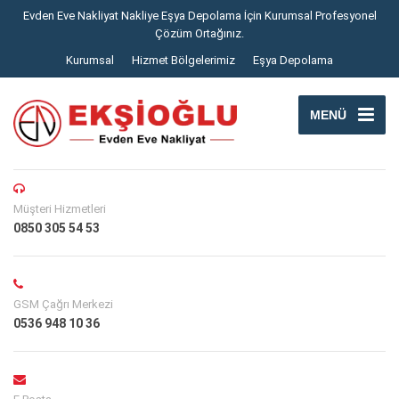
Evden Eve Nakliyat Nakliye Eşya Depolama İçin Kurumsal Profesyonel
Çözüm Ortağınız.
Kurumsal
Hizmet Bölgelerimiz
Eşya Depolama
MENÜ
Müşteri Hizmetleri
0850 305 54 53
GSM Çağrı Merkezi
0536 948 10 36