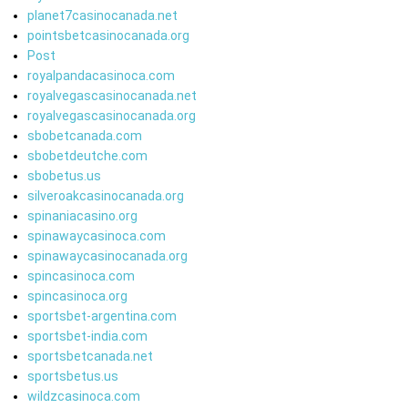
planet7casinocanada.net
pointsbetcasinocanada.org
Post
royalpandacasinoca.com
royalvegascasinocanada.net
royalvegascasinocanada.org
sbobetcanada.com
sbobetdeutche.com
sbobetus.us
silveroakcasinocanada.org
spinaniacasino.org
spinawaycasinoca.com
spinawaycasinocanada.org
spincasinoca.com
spincasinoca.org
sportsbet-argentina.com
sportsbet-india.com
sportsbetcanada.net
sportsbetus.us
wildzcasinoca.com