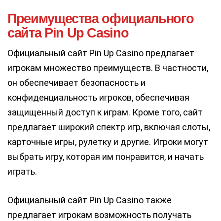
Преимущества официального
сайта Pin Up Casino
Официальный сайт Pin Up Casino предлагает
игрокам множество преимуществ. В частности,
он обеспечивает безопасность и
конфиденциальность игроков, обеспечивая
защищенный доступ к играм. Кроме того, сайт
предлагает широкий спектр игр, включая слоты,
карточные игры, рулетку и другие. Игроки могут
выбрать игру, которая им понравится, и начать
играть.
Официальный сайт Pin Up Casino также
предлагает игрокам возможность получать