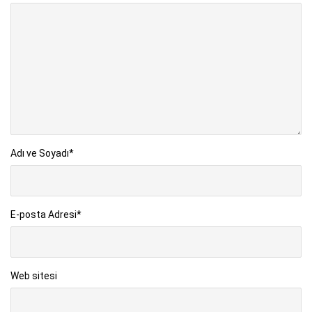
Adı ve Soyadı
*
E-posta Adresi
*
Web sitesi