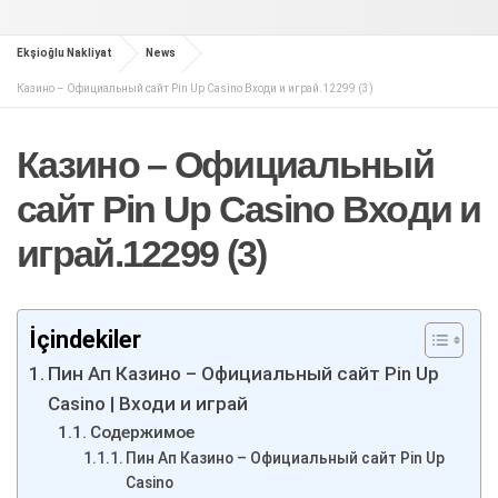
Ekşioğlu Nakliyat
News
Казино – Официальный сайт Pin Up Casino Входи и играй.12299 (3)
Казино – Официальный
сайт Pin Up Casino Входи и
играй.12299 (3)
İçindekiler
Пин Ап Казино – Официальный сайт Pin Up
Casino | Входи и играй
Содержимое
Пин Ап Казино – Официальный сайт Pin Up
Casino