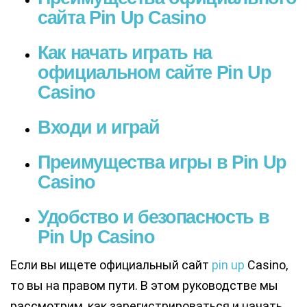
сайта Pin Up Casino
Как начать играть на
официальном сайте Pin Up
Casino
Входи и играй
Преимущества игры в Pin Up
Casino
Удобство и безопасность в
Pin Up Casino
Если вы ищете официальный сайт
pin up
Casino,
то вы на правом пути. В этом руководстве мы
рассмотрим, как зарегистрироваться и начать