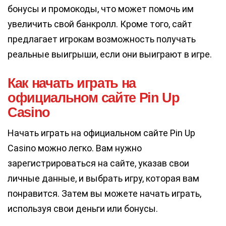
бонусы и промокоды, что может помочь им
увеличить свой банкролл. Кроме того, сайт
предлагает игрокам возможность получать
реальные выигрыши, если они выиграют в игре.
Как начать играть на
официальном сайте Pin Up
Casino
Начать играть на официальном сайте Pin Up
Casino можно легко. Вам нужно
зарегистрироваться на сайте, указав свои
личные данные, и выбрать игру, которая вам
понравится. Затем вы можете начать играть,
используя свои деньги или бонусы.