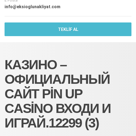
E Posta
info@eksioglunakliyat.com
TEKLİF AL
КАЗИНО –
ОФИЦИАЛЬНЫЙ
САЙТ PIN UP
CASINO ВХОДИ И
ИГРАЙ.12299 (3)