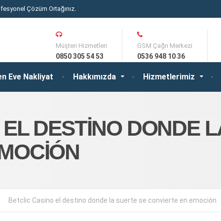
ofesyonel Çözüm Ortağınız.
Müşteri Hizmetleri
GSM Çağrı Merkezi
0850 305 54 53
0536 948 10 36
n Eve Nakliyat
Hakkımızda
Hizmetlerimiz
 EL DESTINO DONDE L
EMOCIÓN
Betclic Casino el destino donde la suerte se convierte en emoción