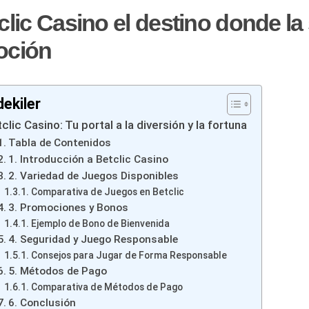
clic Casino el destino donde la
oción
dekiler
clic Casino: Tu portal a la diversión y la fortuna
Tabla de Contenidos
1. Introducción a Betclic Casino
2. Variedad de Juegos Disponibles
Comparativa de Juegos en Betclic
3. Promociones y Bonos
Ejemplo de Bono de Bienvenida
4. Seguridad y Juego Responsable
Consejos para Jugar de Forma Responsable
5. Métodos de Pago
Comparativa de Métodos de Pago
6. Conclusión