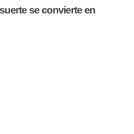
 suerte se convierte en