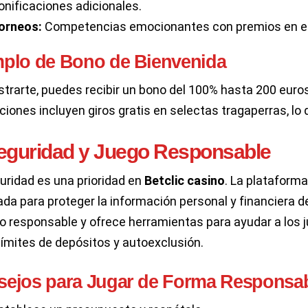
onificaciones adicionales.
orneos:
Competencias emocionantes con premios en efec
plo de Bono de Bienvenida
istrarte, puedes recibir un bono del 100% hasta 200 eur
iones incluyen giros gratis en selectas tragaperras, lo
Seguridad y Juego Responsable
uridad es una prioridad en
Betclic casino
. La plataforma
da para proteger la información personal y financiera 
go responsable y ofrece herramientas para ayudar a los j
ímites de depósitos y autoexclusión.
ejos para Jugar de Forma Responsa