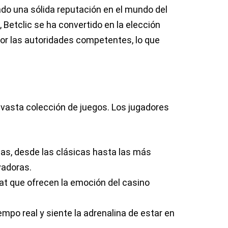
o una sólida reputación en el mundo del
, Betclic se ha convertido en la elección
or las autoridades competentes, lo que
vasta colección de juegos. Los jugadores
, desde las clásicas hasta las más
vadoras.
rat que ofrecen la emoción del casino
mpo real y siente la adrenalina de estar en