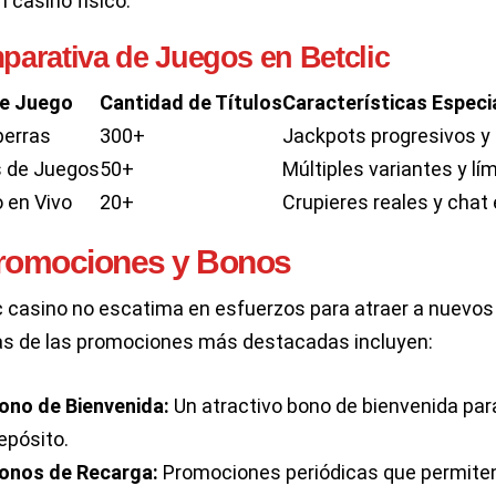
n casino físico.
arativa de Juegos en Betclic
de Juego
Cantidad de Títulos
Características Especi
perras
300+
Jackpots progresivos y 
 de Juegos
50+
Múltiples variantes y lí
 en Vivo
20+
Crupieres reales y chat 
Promociones y Bonos
c casino no escatima en esfuerzos para atraer a nuevos
s de las promociones más destacadas incluyen:
ono de Bienvenida:
Un atractivo bono de bienvenida par
epósito.
onos de Recarga:
Promociones periódicas que permiten 