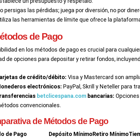
stablece un presupuesto y respétalo.
o persigas las pérdidas; juega por diversión, no por diner
tiliza las herramientas de límite que ofrece la plataform
Métodos de Pago
xibilidad en los métodos de pago es crucial para cualquie
ad de opciones para depositar y retirar fondos, incluyend
arjetas de crédito/débito:
Visa y Mastercard son ampl
onederos electrónicos:
PayPal, Skrill y Neteller para 
ransferencias
betclicespana.com
bancarias:
Opciones t
étodos convencionales.
arativa de Métodos de Pago
o de Pago
Depósito Mínimo
Retiro Mínimo
Tie