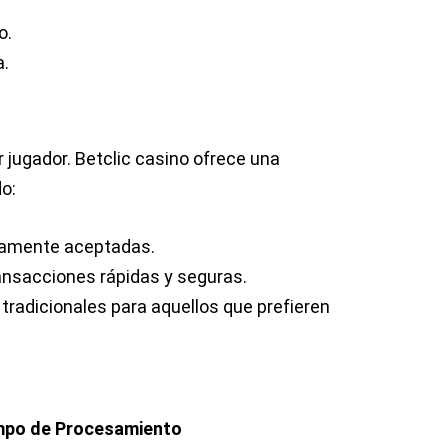
o.
a.
r jugador. Betclic casino ofrece una
o:
iamente aceptadas.
transacciones rápidas y seguras.
radicionales para aquellos que prefieren
mpo de Procesamiento