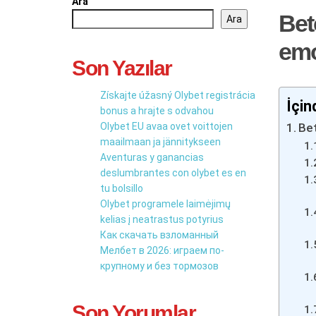
Ara
Bet
Ara
em
Son Yazılar
Získajte úžasný Olybet registrácia
İçin
bonus a hrajte s odvahou
Olybet EU avaa ovet voittojen
Bet
maailmaan ja jännitykseen
Aventuras y ganancias
deslumbrantes con olybet es en
tu bolsillo
Olybet programele laimėjimų
kelias į neatrastus potyrius
Как скачать взломанный
Мелбет в 2026: играем по-
крупному и без тормозов
Son Yorumlar