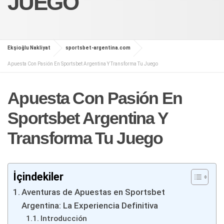
JUEGO
Ekşioğlu Nakliyat
sportsbet-argentina.com
Apuesta Con Pasión En Sportsbet Argentina Y Transforma Tu Juego
Apuesta Con Pasión En
Sportsbet Argentina Y
Transforma Tu Juego
İçindekiler
Aventuras de Apuestas en Sportsbet
Argentina: La Experiencia Definitiva
Introducción