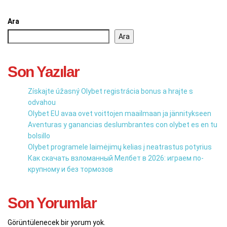
Ara
Ara
Son Yazılar
Získajte úžasný Olybet registrácia bonus a hrajte s
odvahou
Olybet EU avaa ovet voittojen maailmaan ja jännitykseen
Aventuras y ganancias deslumbrantes con olybet es en tu
bolsillo
Olybet programele laimėjimų kelias į neatrastus potyrius
Как скачать взломанный Мелбет в 2026: играем по-
крупному и без тормозов
Son Yorumlar
Görüntülenecek bir yorum yok.