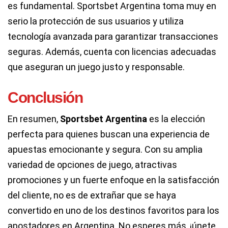
es fundamental. Sportsbet Argentina toma muy en
serio la protección de sus usuarios y utiliza
tecnología avanzada para garantizar transacciones
seguras. Además, cuenta con licencias adecuadas
que aseguran un juego justo y responsable.
Conclusión
En resumen,
Sportsbet Argentina
es la elección
perfecta para quienes buscan una experiencia de
apuestas emocionante y segura. Con su amplia
variedad de opciones de juego, atractivas
promociones y un fuerte enfoque en la satisfacción
del cliente, no es de extrañar que se haya
convertido en uno de los destinos favoritos para los
apostadores en Argentina. No esperes más, ¡únete