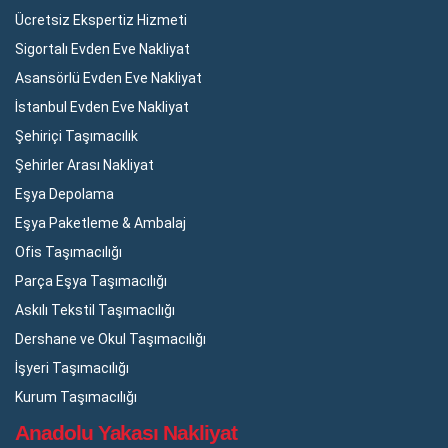
Ücretsiz Ekspertiz Hizmeti
Sigortalı Evden Eve Nakliyat
Asansörlü Evden Eve Nakliyat
İstanbul Evden Eve Nakliyat
Şehiriçi Taşımacılık
Şehirler Arası Nakliyat
Eşya Depolama
Eşya Paketleme & Ambalaj
Ofis Taşımacılığı
Parça Eşya Taşımacılığı
Askılı Tekstil Taşımacılığı
Dershane ve Okul Taşımacılığı
İşyeri Taşımacılığı
Kurum Taşımacılığı
Anadolu Yakası Nakliyat