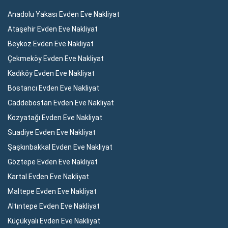
Anadolu Yakası Evden Eve Nakliyat
Ataşehir Evden Eve Nakliyat
Beykoz Evden Eve Nakliyat
Çekmeköy Evden Eve Nakliyat
Kadıköy Evden Eve Nakliyat
Bostancı Evden Eve Nakliyat
Caddebostan Evden Eve Nakliyat
Kozyatağı Evden Eve Nakliyat
Suadiye Evden Eve Nakliyat
Şaşkınbakkal Evden Eve Nakliyat
Göztepe Evden Eve Nakliyat
Kartal Evden Eve Nakliyat
Maltepe Evden Eve Nakliyat
Altıntepe Evden Eve Nakliyat
Küçükyalı Evden Eve Nakliyat