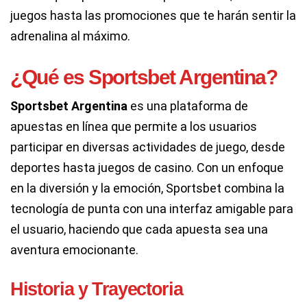
juegos hasta las promociones que te harán sentir la
adrenalina al máximo.
¿Qué es Sportsbet Argentina?
Sportsbet Argentina
es una plataforma de
apuestas en línea que permite a los usuarios
participar en diversas actividades de juego, desde
deportes hasta juegos de casino. Con un enfoque
en la diversión y la emoción, Sportsbet combina la
tecnología de punta con una interfaz amigable para
el usuario, haciendo que cada apuesta sea una
aventura emocionante.
Historia y Trayectoria