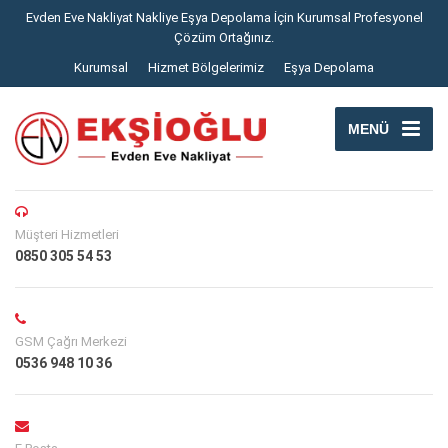
Evden Eve Nakliyat Nakliye Eşya Depolama İçin Kurumsal Profesyonel
Çözüm Ortağınız.
Kurumsal
Hizmet Bölgelerimiz
Eşya Depolama
MENÜ
Müşteri Hizmetleri
0850 305 54 53
GSM Çağrı Merkezi
0536 948 10 36