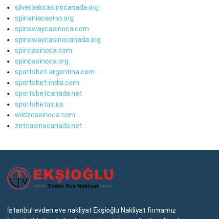
silveroakcasinocanada.org
spinaniacasino.org
spinawaycasinoca.com
spinawaycasinocanada.org
spincasinoca.com
spincasinoca.org
sportsbet-argentina.com
sportsbet-india.com
sportsbetcanada.net
sportsbetus.us
wildzcasinoca.com
zetcasinocanada.net
İstanbul evden eve nakliyat Ekşioğlu Nakliyat firmamız