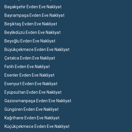
Başakşehir Evden Eve Nakliyat
Bayrampaşa Evden Eve Nakliyat
Beşiktaş Evden Eve Nakliyat
Beylikdüzü Evden Eve Nakliyat
Beyoğlu Evden Eve Nakliyat
Büyükçekmece Evden Eve Nakliyat
Çatalca Evden Eve Nakliyat
Fatih Evden Eve Nakliyat
Esenler Evden Eve Nakliyat
Esenyurt Evden Eve Nakliyat
Eyüpsultan Evden Eve Nakliyat
Gaziosmanpaşa Evden Eve Nakliyat
Güngören Evden Eve Nakliyat
Kağıthane Evden Eve Nakliyat
Küçükçekmece Evden Eve Nakliyat